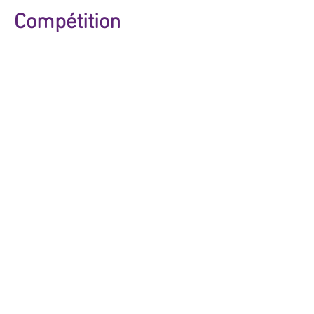
Compétition
Retrouvez ci-dessous les coachs qui
s'occupent de la section Compétition à
GR Saverne
Isabelle Châtel