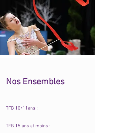
Nos Ensembles
TFB 10/11ans
:
TFB 15 ans et moins
: