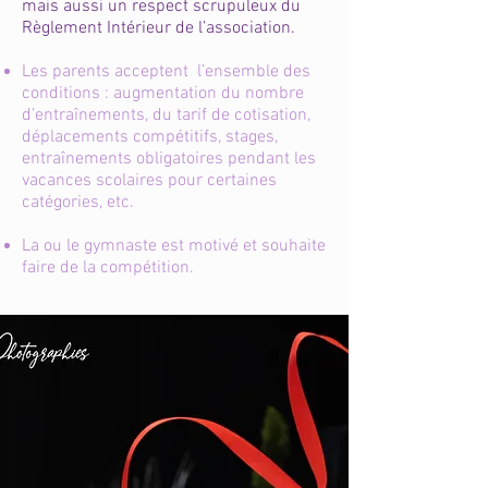
mais aussi un respect scrupuleux du
Règlement Intérieur de l’association.
Les parents acceptent l’ensemble des
conditions : augmentation du nombre
d’entraînements, du tarif de cotisation,
déplacements compétitifs, stages,
entraînements obligatoires pendant les
vacances scolaires pour certaines
catégories, etc.​
La ou le gymnaste est motivé et souhaite
faire de la compétition.