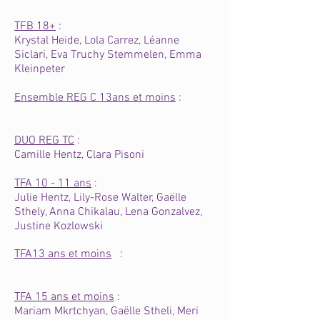
TFB 18+
:
Krystal Heide, Lola Carrez, Léanne
Siclari, Eva Truchy Stemmelen, Emma
Kleinpeter
Ensemble REG C 13ans et moins
:
DUO REG TC
:
Camille Hentz, Clara Pisoni
TFA 10 - 11 ans
:
Julie Hentz, Lily-Rose Walter, Gaëlle
Sthely, Anna Chikalau
, Lena Gonzalvez,
Justine Kozlowski
TFA13 ans et moins
:
TFA 15 ans et moins
:
Mariam Mkrtchyan, Gaëlle Stheli, Meri