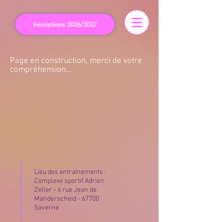
Inscriptions 2026/2027
Page en construction, merci de votre
compréhension...
Lieu des entraînements :
Complexe sportif Adrien
Zeller - 6 rue Jean de
Manderscheid - 67700
Saverne